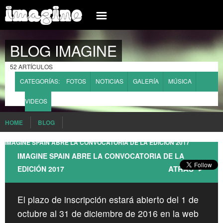
INSCREVA-SE AGORA
INFORMACIÓN
BLOG IMAGINE
SPAIN
REGISTRAR
BLOG
52 ARTÍCULOS
INICIAR SESIÓN
EVENTOS
CATEGORÍAS:
FOTOS
NOTICIAS
GALERÍA
MÚSICA
COMO INSCRIBIRSE?
GRUPOS/SOLISTAS
VIDEOS
CONCURSO IMAGINE SPAIN
MULTIMEDIA
HOME
BLOG
INTERNATIONAL
BASES Y CONDICIONES DE PARTICIPACIÓN
IMAGINE SPAIN ABRE LA CONVOCATORIA DE LA EDICIÓN 2017
BELGIUM
WHAT IS IMAGINE
IMAGINE SPAIN ABRE LA CONVOCATORIA DE LA
BRAZIL
ATRÁS
EDICIÓN 2017
PREGUNTAS FRECUENTES
FRANCE
CONTACTO
El plazo de inscripción estará abierto del 1 de
ROMANIA
octubre al 31 de diciembre de 2016 en la web