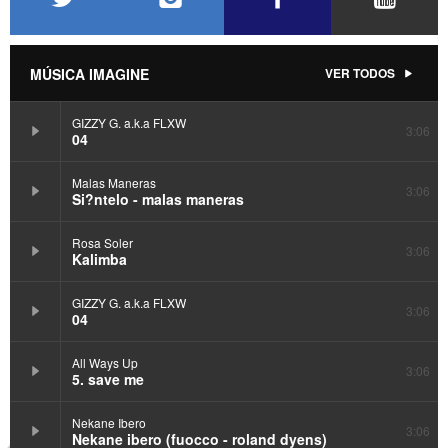
MÚSICA IMAGINE
VER TODOS
GIZZY G. a.k.a FLXW
3:06
04
Malas Maneras
3:06
Si?ntelo - malas maneras
Rosa Soler
3:06
Kalimba
GIZZY G. a.k.a FLXW
3:06
04
All Ways Up
3:06
5. save me
Nekane Ibero
3:06
Nekane ibero (fuocco - roland dyens)