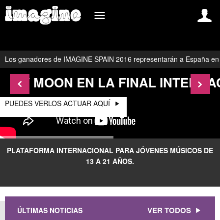
INSCREVA-SE AGORA
INFORMACIÓN
SPAIN
Los ganadores de IMAGINE SPAIN 2016 representarán a España en l
REGISTRAR
BLOG
IVY MOON EN LA FINAL INTERN
INICIAR SESIÓN
EVENTOS
COMO INSCRIBIRSE?
GRUPOS/SOLISTAS
PUEDES VERLOS ACTUAR AQUÍ
CONCURSO IMAGINE SPAIN
MULTIMEDIA
INTERNATIONAL
BASES Y CONDICIONES DE PARTICIPACIÓN
BELGIUM
WHAT IS IMAGINE
PLATAFORMA INTERNACIONAL PARA JÓVENES MÚSICOS DE
13 A 21 AÑOS.
BRAZIL
PREGUNTAS FRECUENTES
FRANCE
CONTACTO
ROMANIA
VER TODOS
ÚLTIMAS NOTICIAS