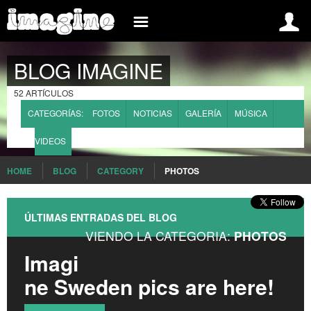
INSCREVA-SE AGORA
INFORMACIÓN
BLOG IMAGINE
SPAIN
REGISTRAR
BLOG
52 ARTÍCULOS
INICIAR SESIÓN
EVENTOS
CATEGORÍAS:
FOTOS
NOTICIAS
GALERÍA
MÚSICA
COMO INSCRIBIRSE?
GRUPOS/SOLISTAS
VIDEOS
CONCURSO IMAGINE SPAIN
MULTIMEDIA
HOME
BLOG
CATEGORY
PHOTOS
INTERNATIONAL
BASES Y CONDICIONES DE PARTICIPACIÓN
BELGIUM
WHAT IS IMAGINE
ÚLTIMAS ENTRADAS DEL BLOG
BRAZIL
VIENDO LA CATEGORIA:
PHOTOS
PREGUNTAS FRECUENTES
Imagi
FRANCE
CONTACTO
ne Sweden pics are here!
ROMANIA